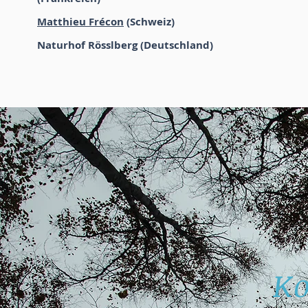
Matthieu Frécon
(Schweiz)
Naturhof Rösslberg (Deutschland)
Ko