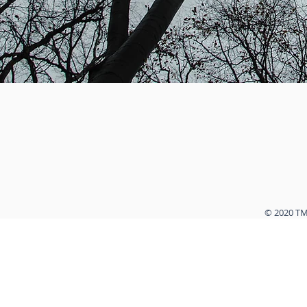
© 2020 TMB