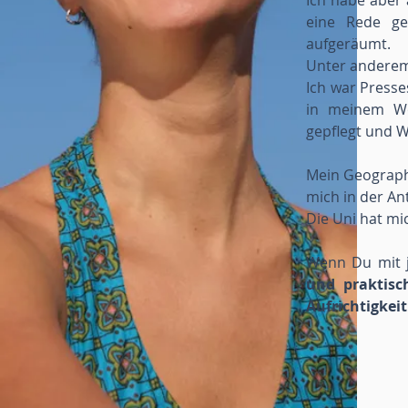
Ich habe aber
eine Rede ge
aufgeräumt.
Unter andere
Ich war Presse
in meinem Wo
gepflegt und W
Mein Geograph
mich in der An
Die Uni hat mic
Wenn Du mit 
und praktisc
Aufrichtigkeit